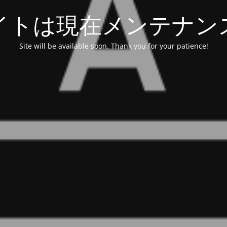
イトは現在メンテナン
Site will be available soon. Thank you for your patience!